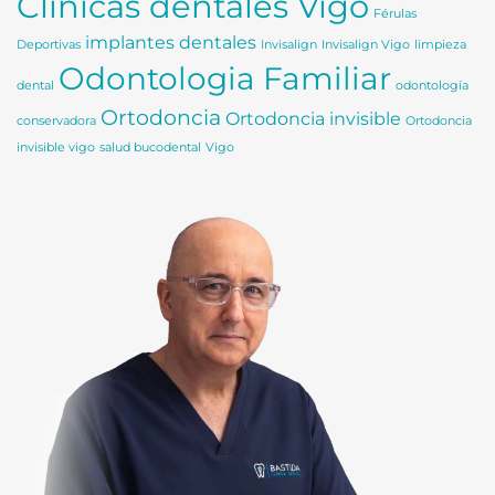
Clínicas dentales Vigo
Férulas
implantes dentales
Deportivas
Invisalign
Invisalign Vigo
limpieza
Odontologia Familiar
dental
odontología
Ortodoncia
Ortodoncia invisible
conservadora
Ortodoncia
invisible vigo
salud bucodental
Vigo