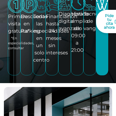
Diagnóstico
Horario
Tecnología
Pide
Primera
Descuento
Todas
Financiación
tu
digital
amplio
de
visita
en
las
hasta
cita
ahora
avanzado
de
vanguardia
gratuita*
Parking
especialidades
24
09:00
en
meses
*En
a
especialidades,
un
sin
consultar
21:00
solo
intereses
centro