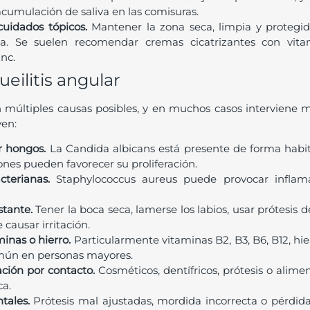
acumulación de saliva en las comisuras.
cuidados tópicos.
Mantener la zona seca, limpia y protegi
da. Se suelen recomendar cremas cicatrizantes con vit
inc.
eilitis angular
 múltiples causas posibles, y en muchos casos interviene m
en:
or hongos.
La Candida albicans está presente de forma habit
ones pueden favorecer su proliferación.
acterianas.
Staphylococcus aureus puede provocar inflamac
tante.
Tener la boca seca, lamerse los labios, usar prótesis 
causar irritación.
minas o hierro.
Particularmente vitaminas B2, B3, B6, B12, hier
mún en personas mayores.
tación por contacto.
Cosméticos, dentífricos, prótesis o alim
ca.
tales.
Prótesis mal ajustadas, mordida incorrecta o pérdi