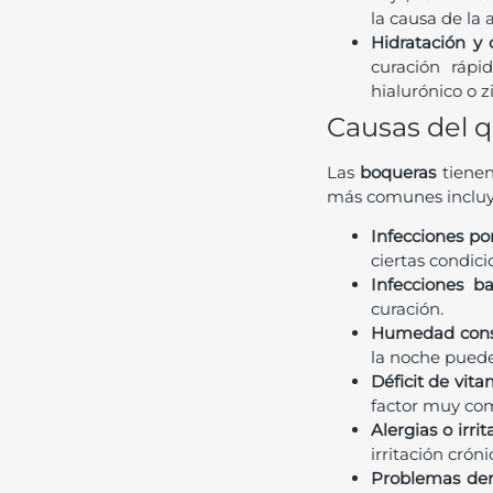
la causa de la 
Hidratación y 
curación rápi
hialurónico o z
Causas del qu
Las
boqueras
tienen
más comunes incluy
Infecciones p
ciertas condici
Infecciones b
curación.
Humedad cons
la noche puede 
Déficit de vita
factor muy co
Alergias o irri
irritación cróni
Problemas den