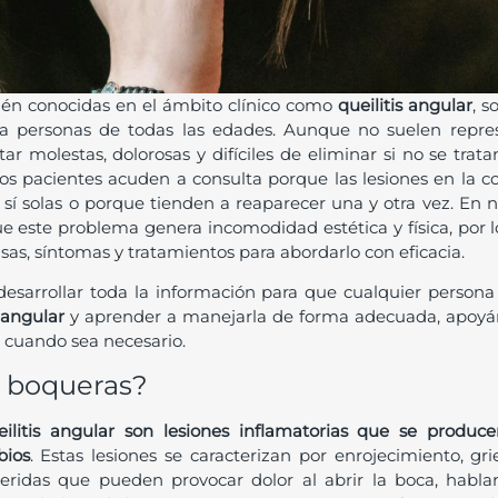
ién conocidas en el ámbito clínico como
queilitis angular
, 
a personas de todas las edades. Aunque no suelen repre
ar molestas, dolorosas y difíciles de eliminar si no se tra
os pacientes acuden a consulta porque las lesiones en la co
sí solas o porque tienden a reaparecer una y otra vez. En 
 este problema genera incomodidad estética y física, por 
as, síntomas y tratamientos para abordarlo con eficacia.
esarrollar toda la información para que cualquier persona
s angular
y aprender a manejarla de forma adecuada, apoyá
l cuando sea necesario.
s boqueras?
ilitis angular son lesiones inflamatorias que se prod
bios
. Estas lesiones se caracterizan por enrojecimiento, gr
ridas que pueden provocar dolor al abrir la boca, hablar