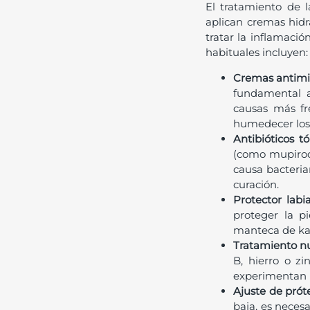
El tratamiento de 
aplican cremas hidr
tratar la inflamación
habituales incluyen:
Cremas antimi
fundamental ap
causas más fr
humedecer los 
Antibióticos t
(como mupiroci
causa bacteria
curación.
Protector labia
proteger la pi
manteca de kar
Tratamiento nu
B, hierro o z
experimentan u
Ajuste de prót
baja, es necesa