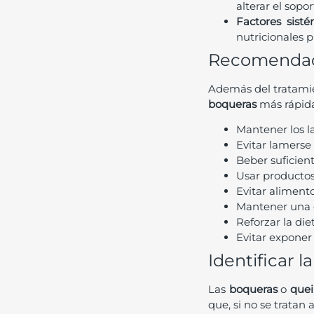
alterar el sopor
Factores sist
nutricionales 
Recomendacio
Además del tratamie
boqueras
más rápida
Mantener los l
Evitar lamerse
Beber suficient
Usar productos 
Evitar alimento
Mantener una co
Reforzar la die
Evitar exponer l
Identificar l
Las
boqueras
o
quei
que, si no se trata