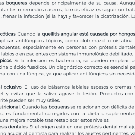
las
boqueras
depende principalmente de su causa. Aunq
atantes o remedios caseros, lo más eficaz es seguir un tra
, frenar la infección (si la hay) y favorecer la cicatrización
cóticas.
Cuando la
queilitis angular está causada por hongos
licar antifúngicos tópicos, como clotrimazol o nistatina
ecuentes, especialmente en personas con prótesis dentales
labios o en pacientes con sistema inmunológico debilitado.
ópicos.
Si la infección es bacteriana, se pueden emplear p
na o ácido fusídico). Un diagnóstico correcto es esencial p
na con una fúngica, ya que aplicar antifúngicos sin necesid
l oclusivo.
El uso de bálsamos labiales espesos o cremas 
el y evitar que la saliva agrave la lesión. Productos con 
ité pueden ser muy útiles.
tricional.
Cuando las
boqueras
se relacionan con déficits d
inc, es fundamental corregirlos con la dieta o suplemento
na mejora notable tras restablecer estos niveles.
esis dentales.
Si el origen está en una prótesis dental mal a
rio acudir al dentista para realizar los ajustes pertinentes, 