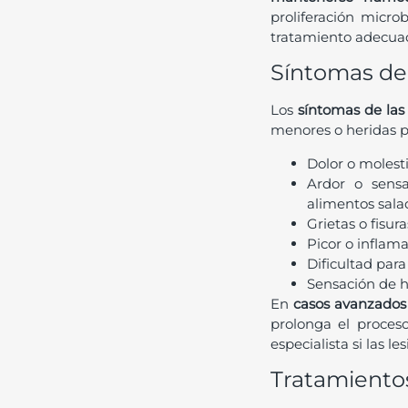
proliferación micro
tratamiento adecua
Síntomas de
Los
síntomas de las 
menores o heridas p
Dolor o molesti
Ardor o sens
alimentos sala
Grietas o fisu
Picor o inflama
Dificultad para
Sensación de h
En
casos avanzados 
prolonga el proceso
especialista si las l
Tratamientos