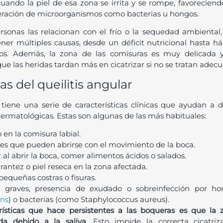
ando la piel de esa zona se irrita y se rompe, favorecien
eración de microorganismos como bacterias u hongos.
nas las relacionan con el frío o la sequedad ambiental, 
er múltiples causas, desde un déficit nutricional hasta há
os. Además, la zona de las comisuras es muy delicada 
ue las heridas tardan más en cicatrizar si no se tratan ade
as del queilitis angular
tiene una serie de características clínicas que ayudan a di
dermatológicas. Estas son algunas de las más habituales:
en la comisura labial.
ales que pueden abrirse con el movimiento de la boca.
 al abrir la boca, comer alimentos ácidos o salados.
rantez o piel reseca en la zona afectada.
equeñas costras o fisuras.
 graves, presencia de exudado o sobreinfección por h
ans
) o bacterias (como Staphylococcus aureus).
rísticas que hace persistentes a las boqueras es que la 
a debido a la saliva
. Esto impide la correcta cicatriz