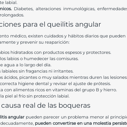
te labial.
émicos.
Diabetes, alteraciones inmunológicas, enfermedades
prolongados.
nes para el queilitis angular
nto médico, existen cuidados y hábitos diarios que pueden 
mente y prevenir su reaparición:
abios hidratados con productos espesos y protectores.
 los labios o humedecer las comisuras.
e agua a lo largo del día.
labiales sin fragancias ni irritantes.
s ácidos, picantes o muy salados mientras duren las lesiones
rrecta higiene dental y revisar el ajuste de prótesis.
ta con alimentos ricos en vitaminas del grupo B y hierro.
a piel al frío sin protección labial.
a causa real de las boqueras
litis angular
pueden parecer un problema menor al principio,
n adecuadamente,
pueden convertirse en una molestia persist