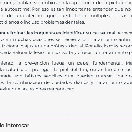
 comer y hablar, y cambios en la apariencia de la piel que 
a autoestima. Por eso es tan importante entender que no 
sino de una afección que puede tener múltiples causas: i
otidianos o incluso problemas dentales.
ra eliminar las boqueras es identificar su causa real
. A vec
ero en muchas ocasiones se necesita un tratamiento antimic
nutricional o ajustar una prótesis dental. Por ello, lo más rec
ueda valorar la lesión en consulta y ofrecer un tratamiento p
miento, la prevención juega un papel fundamental. M
la salud oral, proteger la piel del frío, evitar lamerse lo
ibrada son hábitos sencillos que pueden marcar una gra
os, la combinación de cuidados diarios y tratamiento a
 evita que las lesiones reaparezcan.
e interesar