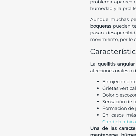
problema aparece cu
humedad y la prolif
Aunque muchas perso
boqueras
pueden ten
pasan desapercibid
movimiento, por lo q
Característic
La
queilitis angular
afecciones orales o 
Enrojecimiento 
Grietas vertic
Dolor o escozor
Sensación de ti
Formación de p
En casos más
Candida albic
Una de las caracte
mantenerse húmed