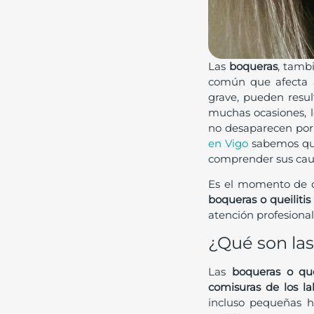
Las
boqueras
, tamb
común que afecta 
grave, pueden result
muchas ocasiones, l
no desaparecen por 
en Vigo
sabemos que
comprender sus caus
Es el momento de d
boqueras o
queiliti
atención profesiona
¿Qué son la
Las
boqueras o que
comisuras de los la
incluso pequeñas he